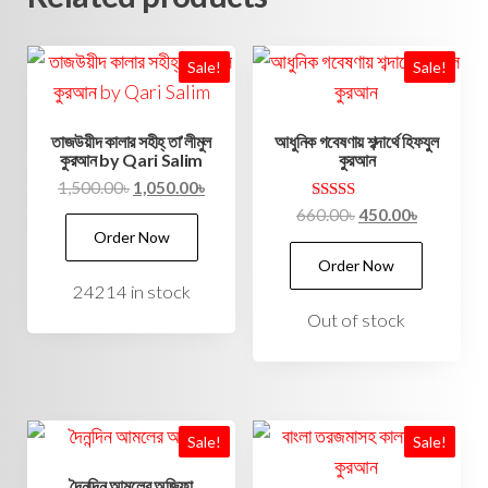
Sale!
Sale!
তাজউয়ীদ কালার সহীহ্ তা’লীমুল
আধুনিক গবেষণায় শব্দার্থে হিফযুল
কুরআন by Qari Salim
কুরআন
1,500.00
৳
1,050.00
৳
Rated
660.00
৳
450.00
৳
5.00
Order Now
out of 5
Order Now
24214 in stock
Out of stock
Sale!
Sale!
দৈনন্দিন আমলের অজিফা