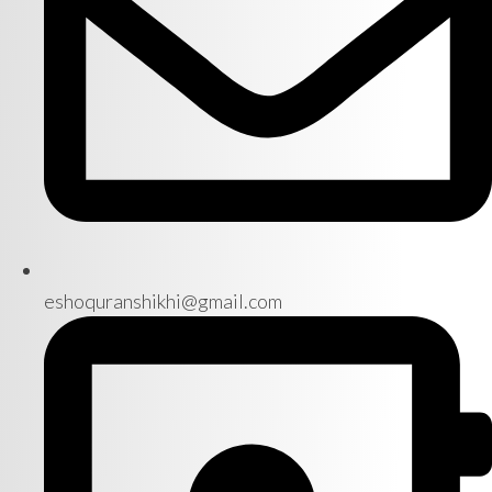
eshoquranshikhi@gmail.com