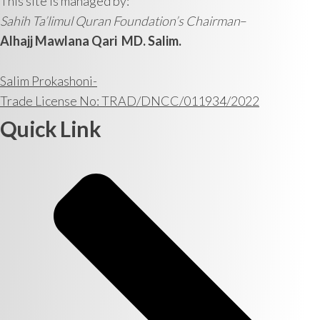
This site is managed by:
Sahih Ta’limul Quran Foundation’s Chairman
–
Alhajj Mawlana Qari MD. Salim.
Salim Prokashoni-
Trade License No: TRAD/DNCC/011934/2022
Quick Link