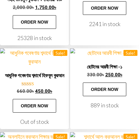
2,000.00
৳
1,750.00
৳
ORDER NOW
ORDER NOW
2241 in stock
25328 in stock
Sale!
Sale!
ছোটদের আরবী শিক্ষা -১
330.00
৳
250.00
৳
আধুনিক গবেষণায় শব্দার্থে হিফযুল কুরআন
ORDER NOW
Rated
660.00
৳
450.00
৳
5.00
out of 5
889 in stock
ORDER NOW
Out of stock
Sale!
Sale!