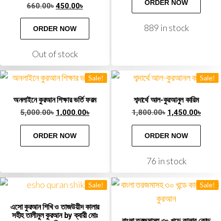
ORDER NOW
Rated
660.00
৳
450.00
৳
5.00
out of 5
889 in stock
ORDER NOW
Out of stock
Sale!
Sale!
অনলাইনে কুরআন শিক্ষার ভর্তি ফরম
শব্দার্থে আল-কুরআনুল কারিম
5,000.00
৳
1,000.00
৳
1,800.00
৳
1,450.00
৳
ORDER NOW
ORDER NOW
76 in stock
Sale!
Sale!
এসো কুরআন শিখি ও তাজউয়ীদ কালার
সহীহ তালীমুল কুরআন by ক্বারী মোঃ
বাংলা তরজমাসহ ৩০ খন্ডে কালার কোড