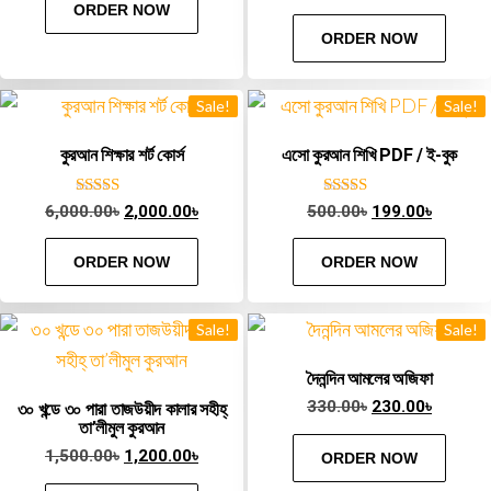
ORDER NOW
ORDER NOW
Sale!
Sale!
কুরআন শিক্ষার শর্ট কোর্স
এসো কুরআন শিখি PDF / ই-বুক
Rated
Rated
6,000.00
৳
2,000.00
৳
500.00
৳
199.00
৳
5.00
5.00
out of 5
out of 5
ORDER NOW
ORDER NOW
Sale!
Sale!
দৈনন্দিন আমলের অজিফা
330.00
৳
230.00
৳
৩০ খন্ডে ৩০ পারা তাজউয়ীদ কালার সহীহ্
তা’লীমুল কুরআন
1,500.00
৳
1,200.00
৳
ORDER NOW