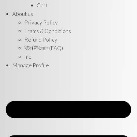
Cart
About us
Privacy Policy
Trams & Conditions
Refund Policy
রিটার্ন নীতিমালা (FAQ)
me
Manage Profile