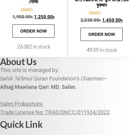
সেলিম
কুরআন
Rated
1,950.00
৳
1,250.00
৳
Rated
2,530.00
৳
1,450.00
৳
5.00
5.00
out of 5
out of 5
ORDER NOW
ORDER NOW
26382 in stock
4939 in stock
About Us
This site is managed by:
Sahih Ta’limul Quran Foundation’s Chairman
–
Alhajj Mawlana Qari MD. Salim.
Salim Prokashoni-
Trade License No: TRAD/DNCC/011934/2022
Quick Link