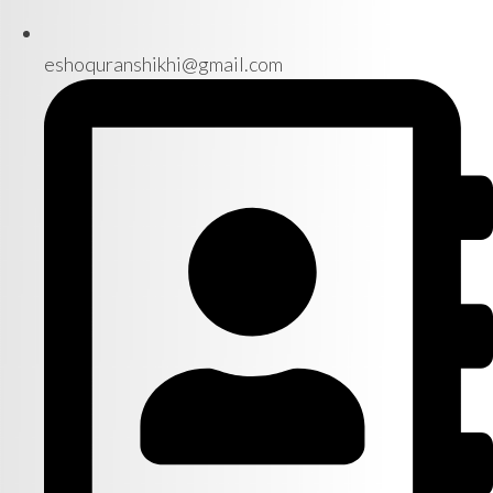
eshoquranshikhi@gmail.com