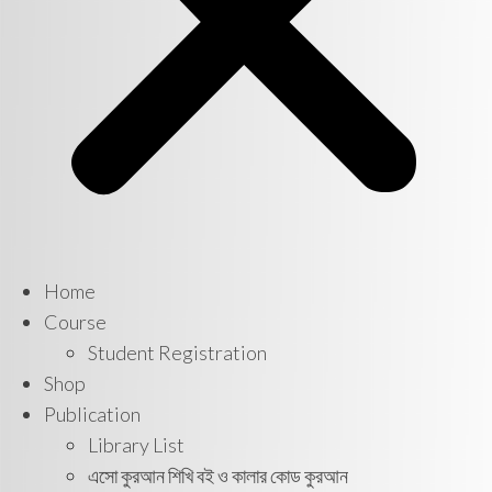
Home
Course
Student Registration
Shop
Publication
Library List
এসো কুরআন শিখি বই ও কালার কোড কুরআন