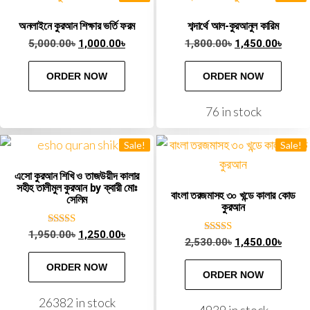
অনলাইনে কুরআন শিক্ষার ভর্তি ফরম
শব্দার্থে আল-কুরআনুল কারিম
5,000.00
৳
1,000.00
৳
1,800.00
৳
1,450.00
৳
ORDER NOW
ORDER NOW
76 in stock
Sale!
Sale!
এসো কুরআন শিখি ও তাজউয়ীদ কালার
সহীহ তালীমুল কুরআন by ক্বারী মোঃ
বাংলা তরজমাসহ ৩০ খন্ডে কালার কোড
সেলিম
কুরআন
Rated
1,950.00
৳
1,250.00
৳
Rated
2,530.00
৳
1,450.00
৳
5.00
5.00
out of 5
out of 5
ORDER NOW
ORDER NOW
26382 in stock
4939 in stock