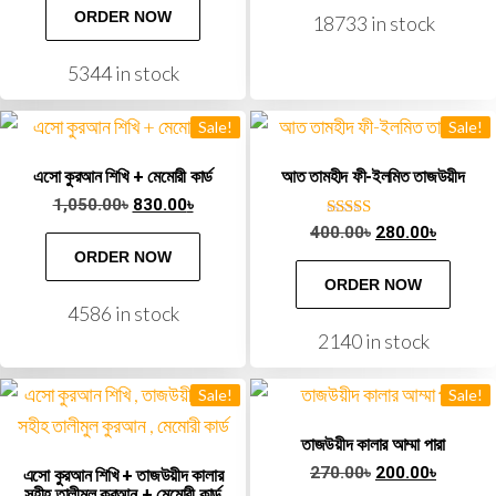
ORDER NOW
18733 in stock
5344 in stock
Sale!
Sale!
এসো কুরআন শিখি + মেমোরী কার্ড
আত তামহীদ ফী-ইলমিত তাজউয়ীদ
1,050.00
৳
830.00
৳
Rated
400.00
৳
280.00
৳
5.00
ORDER NOW
out of 5
ORDER NOW
4586 in stock
2140 in stock
Sale!
Sale!
তাজউয়ীদ কালার আম্মা পারা
270.00
৳
200.00
৳
এসো কুরআন শিখি + তাজউয়ীদ কালার
সহীহ তালীমুল কুরআন + মেমোরী কার্ড