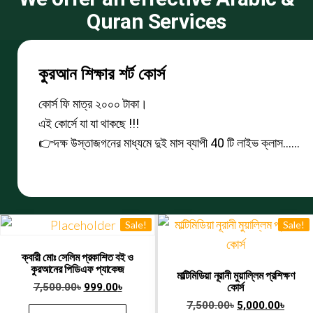
সহীহ্ তা’লীমুল কুরআন ফাউন্ডেশন কর্তৃক পরিচালিত।
Quran Services
বাংলাদেশে সর্ববৃহৎ অনলাইন মাদ্রাসা।
কোর্সে ভর্তি হতে ক্লিক করুন
কুরআন শিক্ষার শর্ট কোর্স
কোর্স ফি মাত্র ২০০০ টাকা।
এই কোর্সে যা যা থাকছে !!!
👉দক্ষ উস্তাজগনের মাধ্যমে দুই মাস ব্যাপী 40 টি লাইভ ক্লাস……
Sale!
Sale!
ক্বারী মোঃ সেলিম প্রকাশিত বই ও
কুরআনের পিডিএফ প্যাকেজ
মাল্টিমিডিয়া নূরানী মুয়াল্লিম প্রশিক্ষণ
7,500.00
৳
999.00
৳
কোর্স
7,500.00
৳
5,000.00
৳