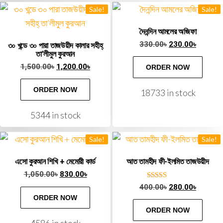
Sale!
Sale!
দৈনন্দিন আমলের অজিফা
330.00
৳
230.00
৳
৩০ খন্ডে ৩০ পারা তাজউয়ীদ কালার সহীহ্
তা’লীমুল কুরআন
1,500.00
৳
1,200.00
৳
ORDER NOW
ORDER NOW
18733 in stock
5344 in stock
Sale!
Sale!
এসো কুরআন শিখি + মেমোরী কার্ড
আত তামহীদ ফী-ইলমিত তাজউয়ীদ
1,050.00
৳
830.00
৳
Rated
400.00
৳
280.00
৳
5.00
ORDER NOW
out of 5
ORDER NOW