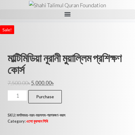
Sale!
মাল্টিমিডিয়া নূরানী মুয়াল্লিম প্রশিক্ষণ
কোর্স
7,500.00
৳
5,000.00
৳
Purchase
SKU:
মলটমডয়-নরন-ময়ললম-পরশকষণ-করস
Category:
এসো কুরআন শিখি