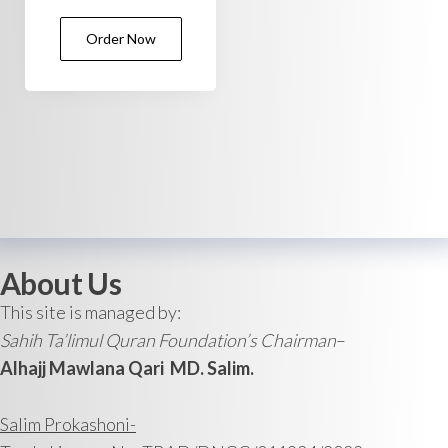
5.00
out of 5
Order Now
About Us
This site is managed by:
Sahih Ta’limul Quran Foundation’s Chairman
–
Alhajj Mawlana Qari MD. Salim.
Salim Prokashoni-