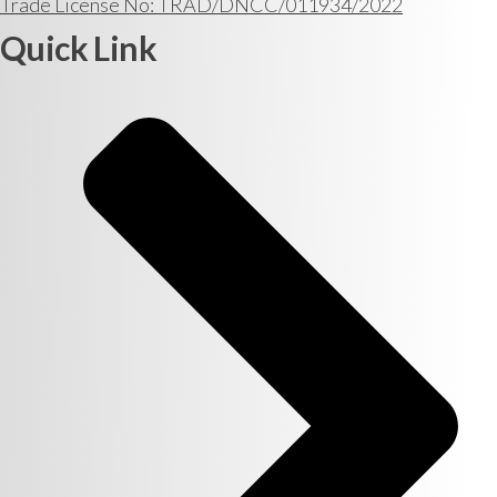
Trade License No: TRAD/DNCC/011934/2022
Quick Link