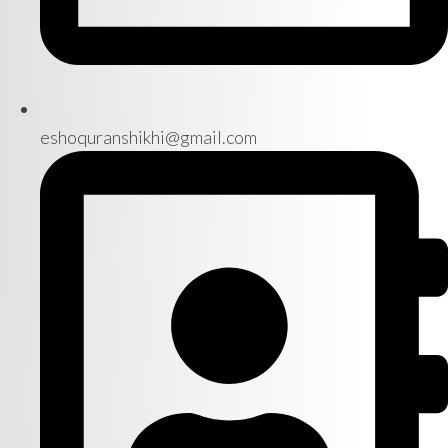
eshoquranshikhi@gmail.com