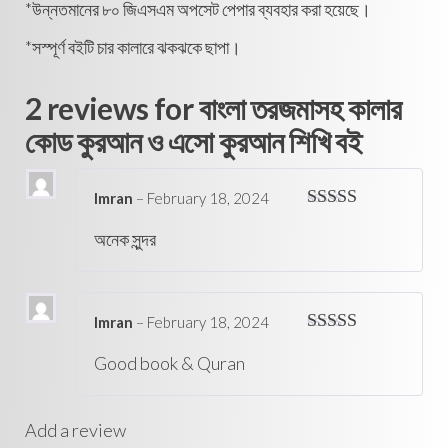
*উন্নতমানের ৮০ জিএসএম অপসেট পেপার ব্যবহার করা হয়েছে।
*সস্পূর্ণ বইটি চার কালারে ঝকঝকে ছাপা।
2 reviews for
বাংলা তরজমাসহ কালার
কোড কুরআন ও এসো কুরআন শিখি বই
Imran
–
February 18, 2024
Rated
5
out
অনেক সুন্দর
of 5
Imran
–
February 18, 2024
Rated
5
out
Good book & Quran
of 5
Add a review