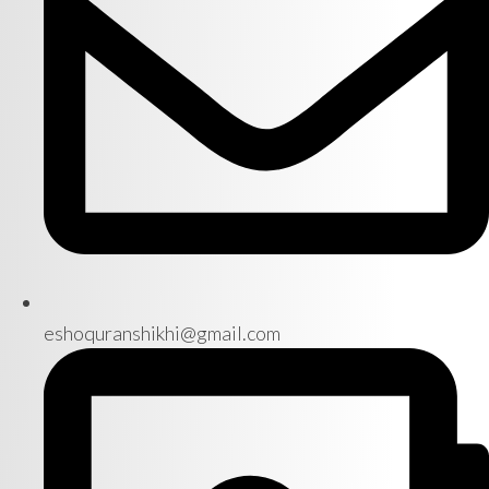
eshoquranshikhi@gmail.com