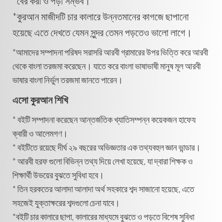
*বের করা ও পড়া সম্ভব।
*কুরআন মাজীদটি চার কালারে উন্নতমানের কাগজে ছাপানো
হয়েছে এতে দেখতে যেমন সুন্দর তেমন পড়তেও ভালো লাগে।
*আমাদের সম্পাদনা পরিষদ সরাসরি আরবী গ্রামারের উপর ভিত্তি করে আরবী
থেকে বাংলা তরজমা করেছেন। যাতে করে বাংলা ভাষাভাষী মানুষ মূল আরবী
ভাষার বাংলা নির্ভুল তরজমা জানতে পারেন।
এসো কুরআন শিখি
* বইটি সম্পাদনা করেছেন আন্তর্জতিক খ্যাতিসম্পন্ন কয়েকজন হাফেয
ক্বারী ও আলেমগণ।
* বইটিতে রয়েছে দীর্ঘ ২৯ বছরের অভিজ্ঞতার এক তথ্যবহুল জ্ঞান ভান্ডার।
* আরবী হরফ গুলো বিভিন্ন তথ্য দিয়ে লেখা হয়েছে, যা দ্বারা শিক্ষক ও
শিক্ষার্থী উভয়ের বুঝতে সুবিধা হবে।
* তিন হরকতের আলাদা আলাদা অর্থ সহকারে শব্দ সাজানো হয়েছে, এতে
সহজেই যুক্তাক্ষরের শব্দগুলো চেনা যাবে।
*বইটি চার কালারে ছাপা, কালারের মাধ্যমে বুঝতে ও পড়তে বিশেষ সুবিধা