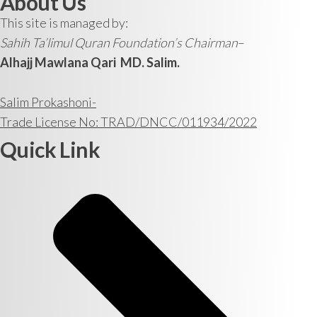
About Us
This site is managed by:
Sahih Ta’limul Quran Foundation’s Chairman
–
Alhajj Mawlana Qari MD. Salim.
Salim Prokashoni-
Trade License No: TRAD/DNCC/011934/2022
Quick Link