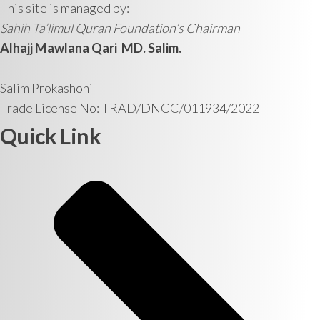
This site is managed by:
Sahih Ta’limul Quran Foundation’s Chairman
–
Alhajj Mawlana Qari MD. Salim.
Salim Prokashoni-
Trade License No: TRAD/DNCC/011934/2022
Quick Link