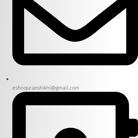
eshoquranshikhi@gmail.com