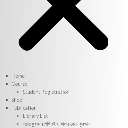
Home
Course
Student Registration
Shop
Publication
Library List
এসো কুরআন শিখি বই ও কালার কোড কুরআন