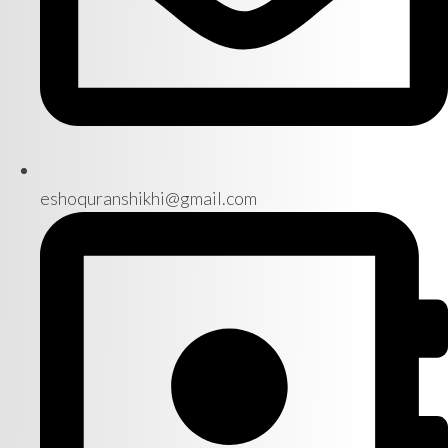
eshoquranshikhi@gmail.com