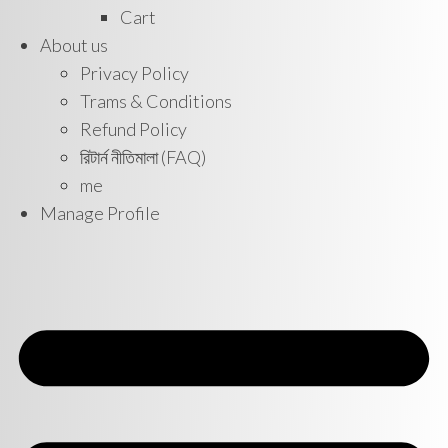
Cart
About us
Privacy Policy
Trams & Conditions
Refund Policy
রিটার্ন নীতিমালা (FAQ)
me
Manage Profile