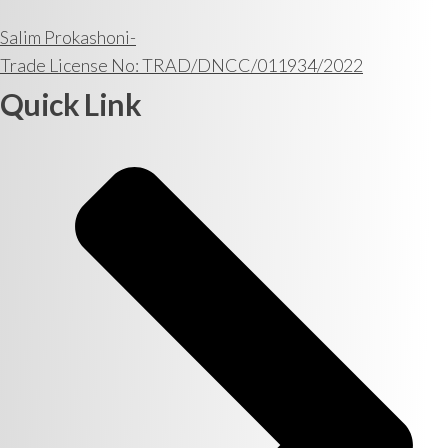
Salim Prokashoni-
Trade License No: TRAD/DNCC/011934/2022
Quick Link